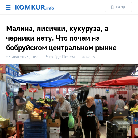
☰
Вход
Малина, лисички, кукуруза, а
черники нету. Что почем на
бобруйском центральном рынке
Что Где Почем
25 Июл 2025, 10:30
6895