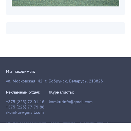
Мы находимся:
ул. Московская, 42, г. Бобруйск, Беларусь, 213826
Рекламный отдел:
Журналисты:
+375 (225) 72-01-16
komkurinfo@gmail.com
+375 (225) 77-79-88
rkomkur@gmail.com
18+ Все права защищены. Любое копирование, перепечатка или
последующее распространение информации и материалов
komkur.info
,