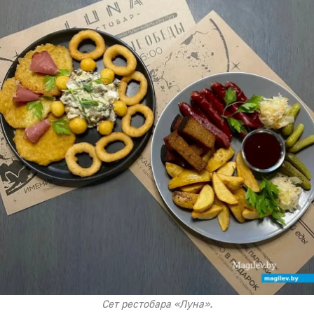
Сет рестобара «Луна».