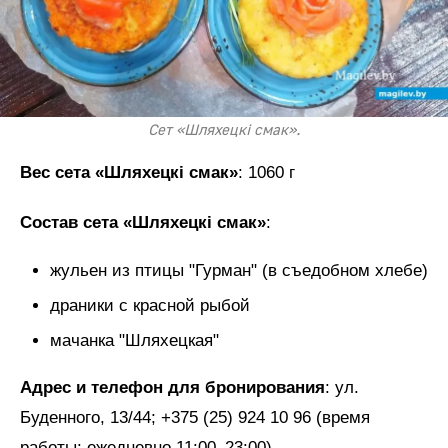
Сет «Шляхецкi смак».
Вес сета «Шляхецкi смак»
: 1060 г
Состав сета «Шляхецкi смак»
:
жульен из птицы "Гурман" (в съедобном хлебе)
драники с красной рыбой
мачанка "Шляхецкая"
Адрес и телефон для бронирования
: ул.
Буденного, 13/44; +375 (25) 924 10 96 (время
работы: ежедневно 11:00–23:00)