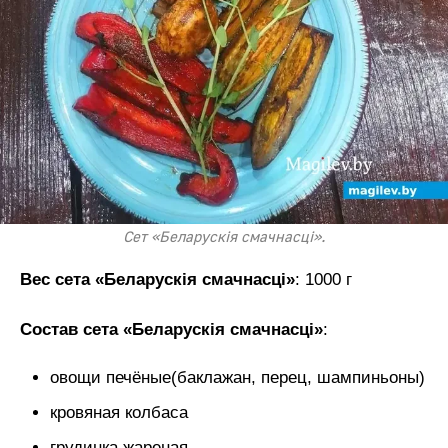
Сет «Беларускiя смачнасцi».
Вес сета «Беларускiя смачнасцi»
: 1000 г
Состав сета «Беларускiя смачнасцi»
:
овощи печёные(баклажан, перец, шампиньоны)
кровяная колбаса
грудинка жареная