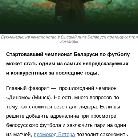
Букмекеры: на чемпионство в Высшей лиге Беларуси претендуют три
команды
Стартовавший чемпионат Беларуси по футболу
может стать одним из самых непредсказуемых
и конкурентных за последние годы.
Главный фаворит — прошлогодний чемпион
«Динамо» (Минск). Но есть много вопросов по
тому, как сложится сезон для лидера. Если вы
решите добавить адреналина при просмотре
белорусского футбола и заключить пари на один
из матчей,
промокод Бетера
позволит сэкономить