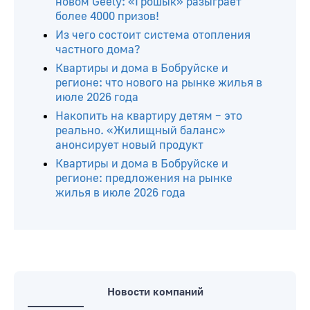
новом Geely: «Грошык» разыграет
более 4000 призов!
Из чего состоит система отопления
частного дома?
Квартиры и дома в Бобруйске и
регионе: что нового на рынке жилья в
июле 2026 года
Накопить на квартиру детям – это
реально. «Жилищный баланс»
анонсирует новый продукт
Квартиры и дома в Бобруйске и
регионе: предложения на рынке
жилья в июле 2026 года
Новости компаний