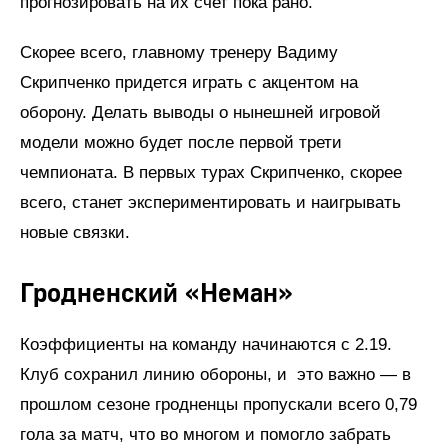
прогнозировать на их счет пока рано.
Скорее всего, главному тренеру Вадиму
Скрипченко придется играть с акцентом на
оборону. Делать выводы о нынешней игровой
модели можно будет после первой трети
чемпионата. В первых турах Скрипченко, скорее
всего, станет экспериментировать и наигрывать
новые связки.
Гродненский «Неман»
Коэффициенты на команду начинаются с 2.19.
Клуб сохранил линию обороны, и это важно — в
прошлом сезоне гродненцы пропускали всего 0,79
гола за матч, что во многом и помогло забрать