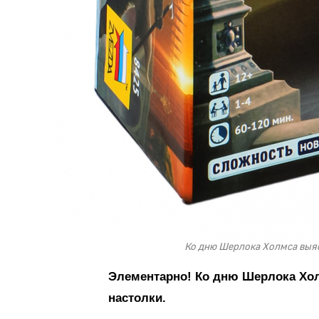
Ко дню Шерлока Холмса выяс
Элементарно! Ко дню Шерлока Хо
настолки.