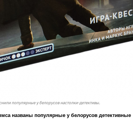
нили популярные у белорусов настолки-детективы.
лмса названы популярные у белорусов детективные