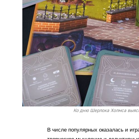
Ко дню Шерлока Холмса выясн
В числе популярных оказалась и иг