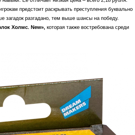
навыки. Ее отличает низкая цена – всего 2,18 рубля.
игрокам предстоит раскрывать преступления буквально
ше загадок разгадано, тем выше шансы на победу.
лок Холмс. New»,
которая также востребована среди