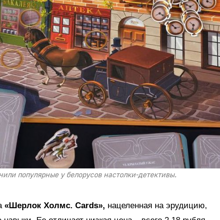
или популярные у белорусов настолки-детективы.
ра
«Шерлок Холмс. Cards»,
нацеленная на эрудицию,