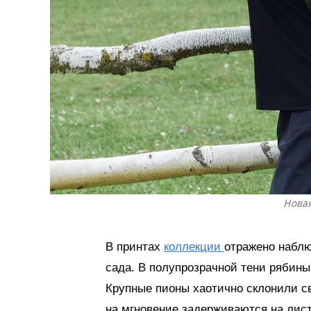
Новая
В принтах
коллекции
отражено наблю
сада. В полупрозрачной тени рябины
Крупные пионы хаотично склонили св
на мгновение задерживаются на лис