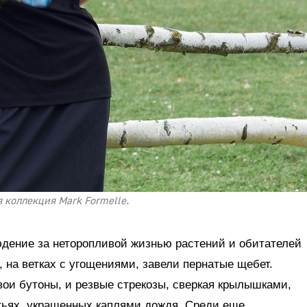
 коллекция Mark Formelle.
дение за неторопливой жизнью растений и обитателей
, на ветках с угощениями, завели пернатые щебет.
ои бутоны, и резвые стрекозы, сверкая крылышками,
тьях, украшенных каплями дождя. Среди еще