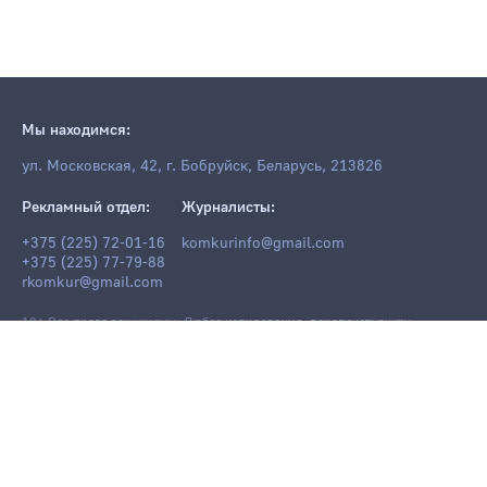
Мы находимся:
ул. Московская, 42, г. Бобруйск, Беларусь, 213826
Рекламный отдел:
Журналисты:
+375 (225) 72-01-16
komkurinfo@gmail.com
+375 (225) 77-79-88
rkomkur@gmail.com
18+ Все права защищены. Любое копирование, перепечатка или
последующее распространение информации и материалов
komkur.info
,
в том числе с использованием компьютерных средств, запрещено без
письменного разрешения редакции.