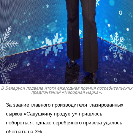
В Беларуси подвела итоги ежегодная премия потребительских
предпочтений «Народная марка».
За звание главного производителя глазированных
сырков «Савушкину продукту» пришлось
побороться: однако серебряного призера удалось
обогнать на 3%.