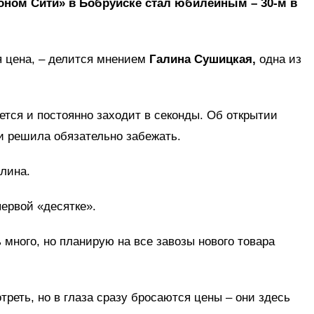
оном Сити» в Бобруйске стал юбилейным – 30-м в
я цена, – делится мнением
Галина Сушицкая,
одна из
ется и постоянно заходит в секонды. Об открытии
и решила обязательно забежать.
алина.
ервой «десятке».
 много, но планирую на все завозы нового товара
реть, но в глаза сразу бросаются цены – они здесь