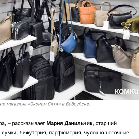
тие магазина «Эконом Сити» в Бобруйске.
ара, – рассказывает
Мария Данильчик,
старший
о сумки, бижутерия, парфюмерия, чулочно-носочные