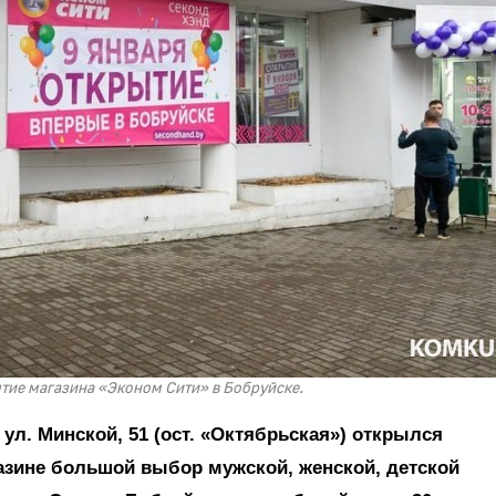
ытие магазина «Эконом Сити» в Бобруйске.
 ул. Минской, 51 (ост. «Октябрьская») открылся
азине большой выбор мужской, женской, детской