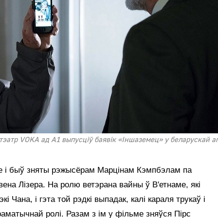
тэатр VOKA ад А1 выпусціў баявік «Іншаземец» у беларускай а
зе і быў зняты рэжысёрам Марцінам Кэмпбэлам па
вена Лізера. На ролю ветэрана вайны ў В'етнаме, які
кі Чана, і гэта той рэдкі выпадак, калі караля трукаў і
аматычнай ролі. Разам з ім у фільме зняўся Пірс