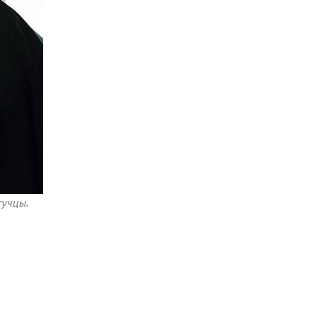
гучцы.