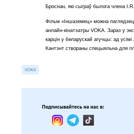
Броснан, які сыграў былога члена I.R
Фільм «Іншаземец» можна паглядзец
анлайн-кінатэатры VOKA. Зараз у экс
карцін у беларускай агучцы: ад усімі
Кантэнт створаны спецыяльна для 
VOKA
Подписывайтесь на нас в: