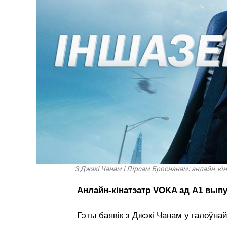
З Джэкі Чанам і Пірсам Броснанам: анлайн-кін
Анлайн-кінатэатр VOKA ад А1 вып
Гэты баявік з Джэкі Чанам у галоўна