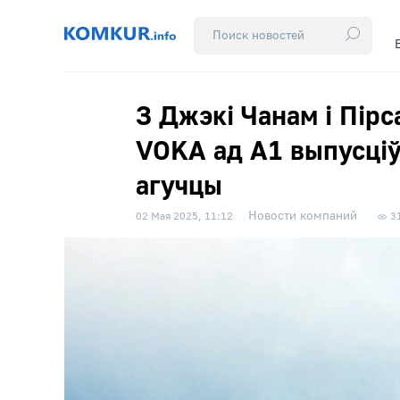
З Джэкі Чанам і Пірс
VOKA ад А1 выпусціў
агучцы
Новости компаний
02 Мая 2025, 11:12
3