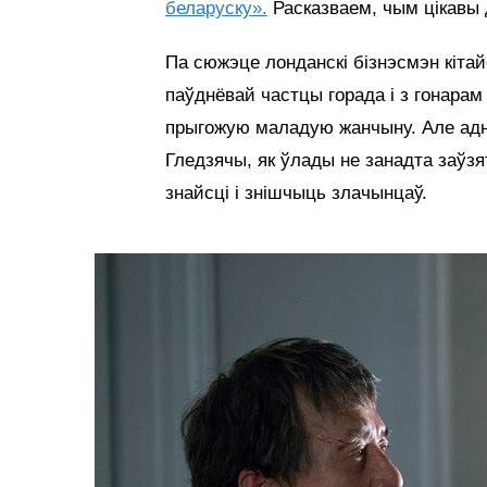
беларуску».
Расказваем, чым цікавы 
Па сюжэце лонданскі бізнэсмэн кіта
паўднёвай частцы горада і з гонарам 
прыгожую маладую жанчыну. Але адно
Гледзячы, як ўлады не занадта заў
знайсці і знішчыць злачынцаў.