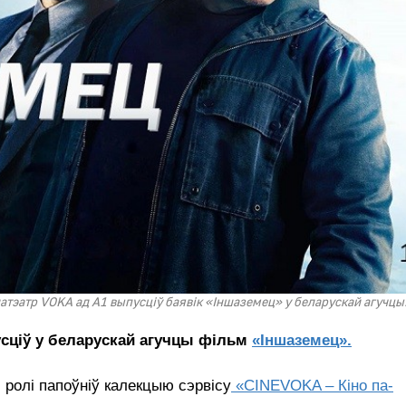
атэатр VOKA ад А1 выпусціў баявік «Іншаземец» у беларускай агучцы
усціў у беларускай агучцы фільм
«Іншаземец».
й ролі папоўніў калекцыю сэрвісу
«CINEVOKA – Кіно па-