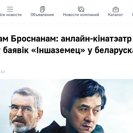
Все новости
Объявления
Новости компаний
Каталог
ам Броснанам: анлайн-кінатэатр
 баявік «Іншаземец» у беларуск
163