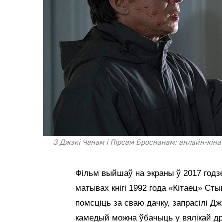
З Джэкі Чанам і Пірсам Броснанам: анлайн-кіна
Фільм выйшаў на экраны ў 2017 год
матывах кнігі 1992 года «Кітаец» Сты
помсціць за сваю дачку, запрасілі Джэ
камедый можна ўбачыць у вялікай др