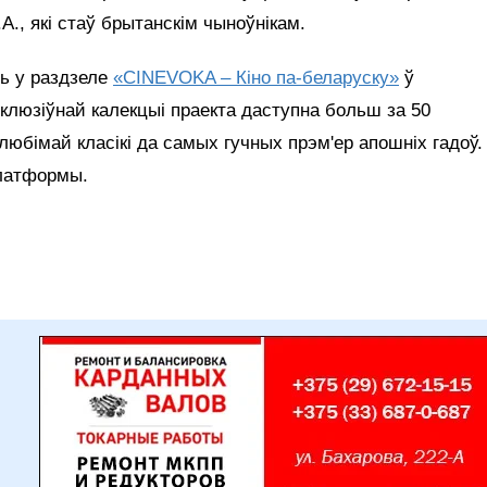
.A., які стаў брытанскім чыноўнікам.
ь у раздзеле
«CINEVOKA – Кіно па-беларуску»
ў
клюзіўнай калекцыі праекта даступна больш за 50
 любімай класікі да самых гучных прэм'ер апошніх гадоў.
платформы.