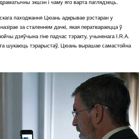
драматычны экшэн і чаму яго варта паглядзець.
йскага паходжання Цюань адкрывае рэстаран у
назірае за сталеннем дачкі, якая ператвараецца ў
йчы дзяўчына гіне падчас тэракту, учыненага I.R.A.
зята шукаюць тэрарыстаў, Цюань вырашае самастойна