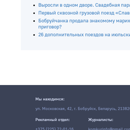
Читайте ещё
Выросли в одном дворе. Свадебная пар
Первый сквозной грузовой поезд «Слав
Бобруйчанка продала знакомому марих
приговор?
26 дополнительных поездов на июльс
Мы находимся: