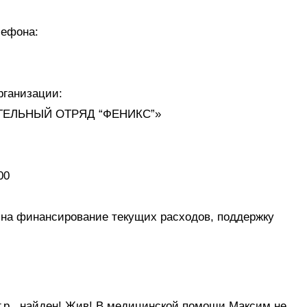
лефона:
рганизации:
ЕЛЬНЫЙ ОТРЯД “ФЕНИКС”»
00
 на финансирование текущих расходов, поддержку
г.р., найден! Жив! В медицинской помощи Максим не