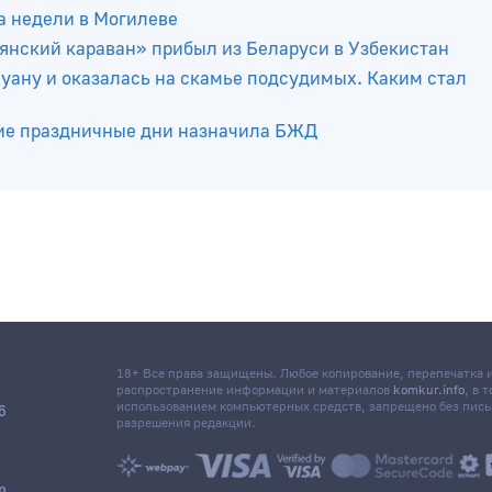
а недели в Могилеве
янский караван» прибыл из Беларуси в Узбекистан
уану и оказалась на скамье подсудимых. Каким стал
кие праздничные дни назначила БЖД
18+ Все права защищены. Любое копирование, перепечатка
распространение информации и материалов
komkur.info
, в 
использованием компьютерных средств, запрещено без пис