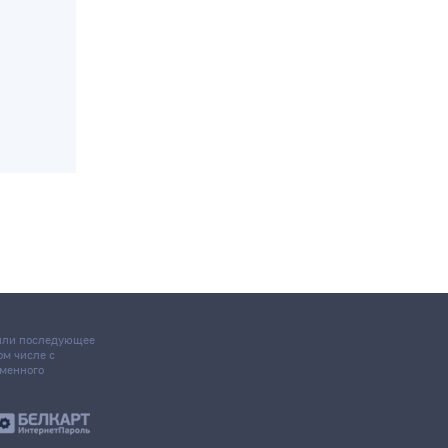
 или последующее
том числе с
ьменного