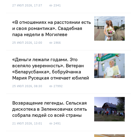
27 ИЮЛ 2026, 17:37
2341
«В отношениях на расстоянии есть
и своя романтика». Свадебная
пара недели в Могилеве
25 ИЮЛ 2026, 12:00
1966
«Деньги лежали годами. Это
вселяло уверенность». Ветеран
«Беларусбанка», бобруйчанка
Мария Русецкая отмечает юбилей
25 ИЮЛ 2026, 08:30
27992
Возвращение легенды. Сельская
дискотека в Зеленковичах опять
собрала людей со всей страны
21 ИЮЛ 2026, 13:01
2491