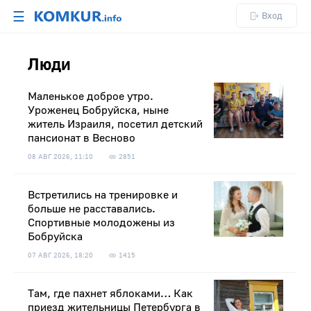
☰
Вход
Люди
Маленькое доброе утро.
Уроженец Бобруйска, ныне
житель Израиля, посетил детский
пансионат в Весново
08 АВГ 2026, 11:10
2851
Встретились на тренировке и
больше не расставались.
Спортивные молодожены из
Бобруйска
07 АВГ 2026, 18:20
1415
Там, где пахнет яблоками… Как
приезд жительницы Петербурга в