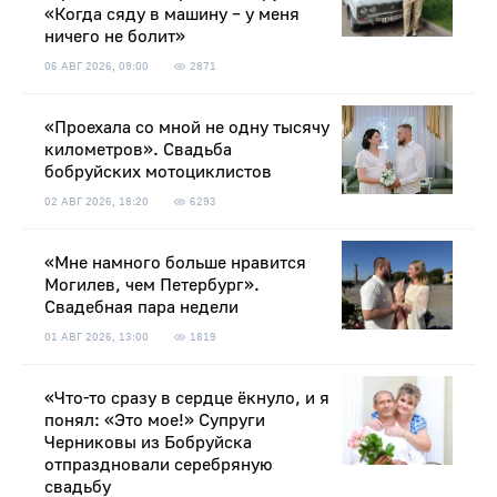
«Когда сяду в машину – у меня
ничего не болит»
06 АВГ 2026, 09:00
2871
«Проехала со мной не одну тысячу
километров». Свадьба
бобруйских мотоциклистов
02 АВГ 2026, 18:20
6293
«Мне намного больше нравится
Могилев, чем Петербург».
Свадебная пара недели
01 АВГ 2026, 13:00
1819
«Что-то сразу в сердце ёкнуло, и я
понял: «Это мое!» Супруги
Черниковы из Бобруйска
отпраздновали серебряную
свадьбу