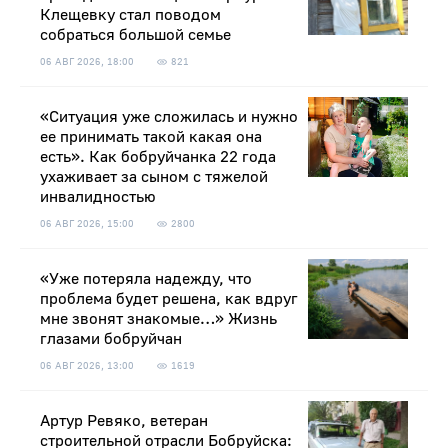
Клещевку стал поводом
собраться большой семье
06 АВГ 2026, 18:00
821
«Ситуация уже сложилась и нужно
ее принимать такой какая она
есть». Как бобруйчанка 22 года
ухаживает за сыном с тяжелой
инвалидностью
06 АВГ 2026, 15:00
2800
«Уже потеряла надежду, что
проблема будет решена, как вдруг
мне звонят знакомые…» Жизнь
глазами бобруйчан
06 АВГ 2026, 13:00
1619
Артур Ревяко, ветеран
строительной отрасли Бобруйска: