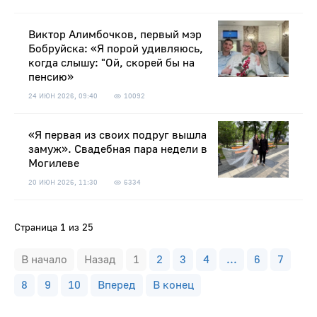
Виктор Алимбочков, первый мэр
Бобруйска: «Я порой удивляюсь,
когда слышу: "Ой, скорей бы на
пенсию»
24 ИЮН 2026, 09:40
10092
«Я первая из своих подруг вышла
замуж». Свадебная пара недели в
Могилеве
20 ИЮН 2026, 11:30
6334
Страница 1 из 25
В начало
Назад
1
2
3
4
...
6
7
8
9
10
Вперед
В конец