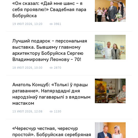
«Он сказал: «Дай мне шанс – я
себя проявлю!» Свадебная пара
Бобруйска
19 ИЮЛ 2026, 13:20
3961
Лучший подарок – персональная
выставка. Бывшему главному
архитектору Бобруйска Сергею
Владимировичу Леонову – 70!
18 ИЮЛ 2026, 10:30
2870
Анатоль Концуб: «Толькі ў працы
ратаванне». Напярэдадні дня
народзінаў пагаварылі з вядомым
мастаком
13 ИЮЛ 2026, 12:08
1130
«Чересчур честная, чересчур
простой». Бобруйская серебряная