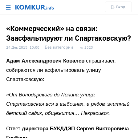
☰
Вход
«Коммерческий» на связи:
Заасфальтируют ли Спартаковскую?
Без категории
24 Дек 2015, 10:00
2523
Адам Александрович Ковалев
спрашивает,
собираются ли асфальтировать улицу
Спартаковскую:
«От Володарского до Ленина улица
Спартаковская вся в выбоинах, а рядом элитный
детский садик, общежития… Некрасиво».
Ответ
директора БУКДДЭП Сергея Викторовича
Гребеня: