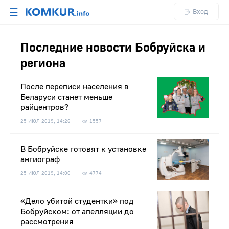
☰
Вход
Последние новости Бобруйска и
региона
После переписи населения в
Беларуси станет меньше
райцентров?
25 ИЮЛ 2019, 14:26
1557
В Бобруйске готовят к установке
ангиограф
25 ИЮЛ 2019, 14:00
4774
«Дело убитой студентки» под
Бобруйском: от апелляции до
рассмотрения