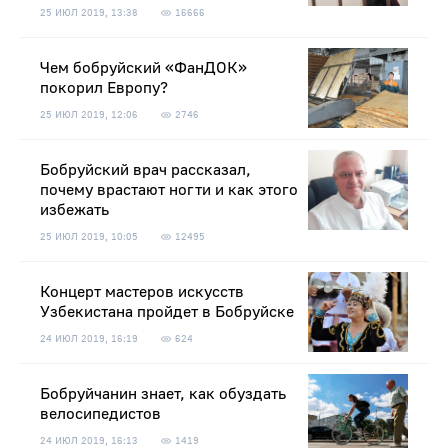
25 ИЮЛ 2019, 13:38
16666
Чем бобруйский «ФанДОК»
покорил Европу?
25 ИЮЛ 2019, 12:06
2746
Бобруйский врач рассказал,
почему врастают ногти и как этого
избежать
25 ИЮЛ 2019, 10:05
12495
Концерт мастеров искусств
Узбекистана пройдет в Бобруйске
24 ИЮЛ 2019, 16:19
624
Бобруйчанин знает, как обуздать
велосипедистов
24 ИЮЛ 2019, 16:13
1419