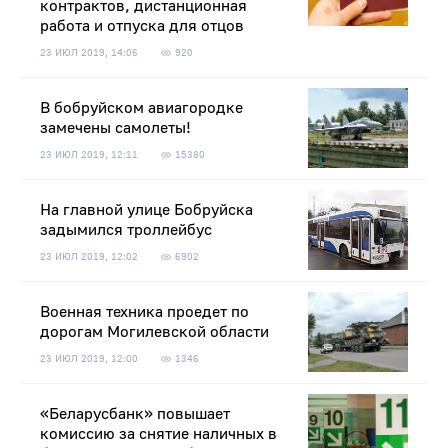
контрактов, дистанционная
работа и отпуска для отцов
23 ИЮЛ 2019, 14:06
920
В бобруйском авиагородке
замечены самолеты!
23 ИЮЛ 2019, 12:11
15380
На главной улице Бобруйска
задымился троллейбус
23 ИЮЛ 2019, 12:02
6902
Военная техника проедет по
дорогам Могилевской области
23 ИЮЛ 2019, 12:00
1346
«Беларусбанк» повышает
комиссию за снятие наличных в