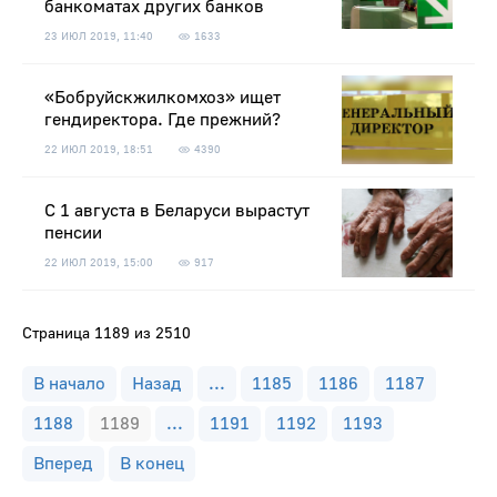
банкоматах других банков
23 ИЮЛ 2019, 11:40
1633
«Бобруйскжилкомхоз» ищет
гендиректора. Где прежний?
22 ИЮЛ 2019, 18:51
4390
С 1 августа в Беларуси вырастут
пенсии
22 ИЮЛ 2019, 15:00
917
Страница 1189 из 2510
В начало
Назад
...
1185
1186
1187
1188
1189
...
1191
1192
1193
Вперед
В конец