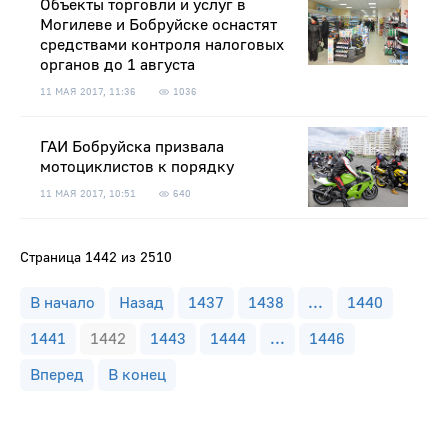
Объекты торговли и услуг в
Могилеве и Бобруйске оснастят
средствами контроля налоговых
органов до 1 августа
11 МАЯ 2017, 11:36
1036
ГАИ Бобруйска призвала
мотоциклистов к порядку
11 МАЯ 2017, 10:51
640
Страница 1442 из 2510
В начало
Назад
1437
1438
...
1440
1441
1442
1443
1444
...
1446
Вперед
В конец