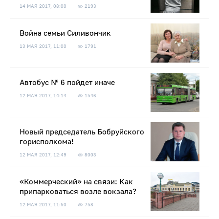
14 МАЯ 2017, 08:00
2193
Война семьи Силивончик
13 МАЯ 2017, 11:00
1791
Автобус № 6 пойдет иначе
12 МАЯ 2017, 14:14
1546
Новый председатель Бобруйского
горисполкома!
12 МАЯ 2017, 12:49
8003
«Коммерческий» на связи: Как
припарковаться возле вокзала?
12 МАЯ 2017, 11:50
758