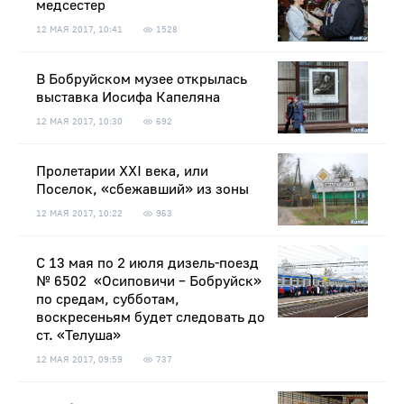
медсестер
12 МАЯ 2017, 10:41
1528
В Бобруйском музее открылась
выставка Иосифа Капеляна
12 МАЯ 2017, 10:30
692
Пролетарии XXI века, или
Поселок, «сбежавший» из зоны
12 МАЯ 2017, 10:22
963
С 13 мая по 2 июля дизель-поезд
№ 6502 «Осиповичи – Бобруйск»
по средам, субботам,
воскресеньям будет следовать до
ст. «Телуша»
12 МАЯ 2017, 09:59
737