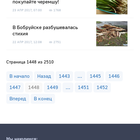
покупайте черемшу!
23 АПР 2017, 07:00
1768
В Бобруйске разбушевалась
стихия
22 АПР 2017, 12:08
2751
Страница 1448 из 2510
В начало
Назад
1443
...
1445
1446
1447
1448
1449
...
1451
1452
Вперед
В конец
Мы находимся: