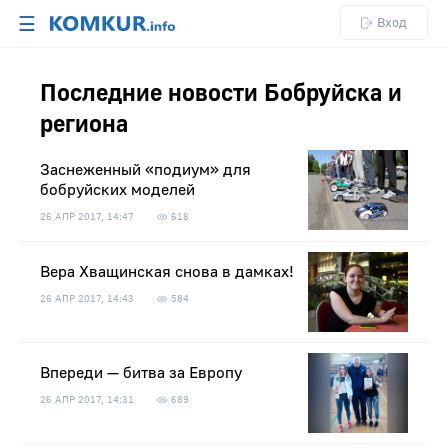
☰
Вход
Последние новости Бобруйска и
региона
Заснеженный «подиум» для
бобруйских моделей
26 АПР 2017, 14:47
618
Вера Хващинская снова в дамках!
26 АПР 2017, 14:43
584
Впереди — битва за Европу
26 АПР 2017, 14:31
689