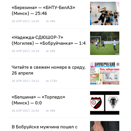
«Березина» — «БНТУ-БелАЗ»
(Минск) — 25:46
26 АПР 2017, 14:25
490
«Надежда-СДЮШОР‑7»
(Могилев) — «Бобруйчанка» — 1:4
26 АПР 2017, 14:19
596
Читайте в свежем номере в среду,
26 апреля
26 АПР 2017, 14:12
1730
«Белшина» — «Торпедо»
(Минск) — 0:0
26 АПР 2017, 13:53
489
В Бобруйске мужчина пошел с