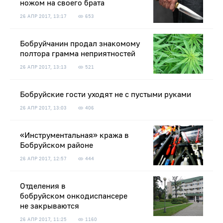
ножом на своего брата
26 АПР 2017, 13:17
653
Бобруйчанин продал знакомому
полтора грамма неприятностей
26 АПР 2017, 13:13
521
Бобруйские гости уходят не с пустыми руками
26 АПР 2017, 13:03
406
«Инструментальная» кража в
Бобруйском районе
26 АПР 2017, 12:57
444
Отделения в
бобруйском онкодиспансере
не закрываются
26 АПР 2017, 11:25
1160