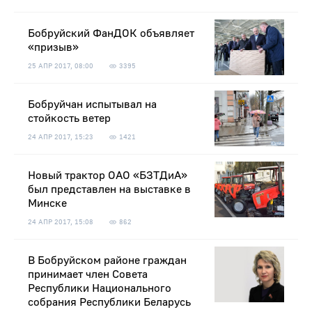
Бобруйский ФанДОК объявляет
«призыв»
25 АПР 2017, 08:00
3395
Бобруйчан испытывал на
стойкость ветер
24 АПР 2017, 15:23
1421
Новый трактор ОАО «БЗТДиА»
был представлен на выставке в
Минске
24 АПР 2017, 15:08
862
В Бобруйском районе граждан
принимает член Совета
Республики Национального
собрания Республики Беларусь