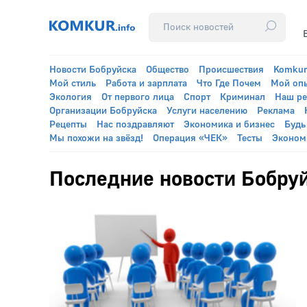
Новости Бобруйска
Общество
Происшествия
Komkur
Мой стиль
Работа и зарплата
Что Где Почем
Мой оп
Экология
От первого лица
Спорт
Криминал
Наш р
Организации Бобруйска
Услуги населению
Реклама
Рецепты
Нас поздравляют
Экономика и бизнес
Будь
Мы похожи на звёзд!
Операция «ЧЕК»
Тесты
Эконом
Последние новости Бобруй