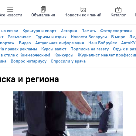
Все новости
Объявления
Новости компаний
Каталог
 на связи
Культура и спорт
История
Память
Фоторепортажи
ыт
Разъясняем
Туризм и отдых
Новости Беларуси
В мире
Лю
епортаж
Видео
Актуальная информация
Наш Бобруйск
АвтоК
На правах рекламы
Курсы валют
Подписка на газету
Отдых и ра
 в стиле с Коммерческим!
Конкурсы
Журналист меняет професси
ика
Вопрос нотариусу
Спросили у врача
ска и региона