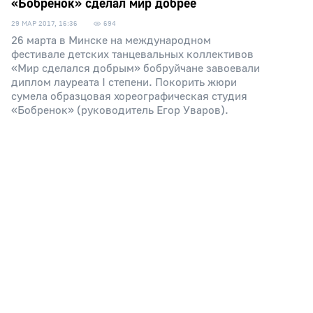
«Бобренок» сделал мир добрее
29 МАР 2017, 16:36
694
26 марта в Минске на международном
фестивале детских танцевальных коллективов
«Мир сделался добрым» бобруйчане завоевали
диплом лауреата I степени. Покорить жюри
сумела образцовая хореографическая студия
«Бобренок» (руководитель Егор Уваров).