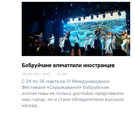
Бобруйчане впечатлили иностранцев
29 МАР 2017, 16:15
533
С 24 по 26 марта на III Международном
Фестивале «Скрыжаваннi» бобруйские
коллективы не только достойно представили
наш город, но и стали обладателями высоких
наград.