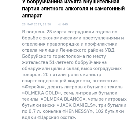
У бобруйчанина изъята внушительная
партия элитного алкоголя и самогонный
аппарат
29 МАР 2017, 16:56
649
В полдень 28 марта сотрудники отдела по
борьбе с экономическими преступлениями и
отделения правопорядка и профилактики
отдела милиции Ленинского района УВД
Бобруйского горисполкома по месту
жительства 51-летнего бобруйчанина
обнаружили целый склад высокоградусных
товаров: 20 пятилитровых канистр
спиртосодержащей жидкости, антисептик
«Ферейн», девять литровых бутылок текилы
«OLMEKA GOLD», семь литровых бутылок
текилы «OLMEKA BLANCO», четыре литровых
бутылки виски «JACK DANIELS», три бутылки
по 0,7 л. коньяка «HENNESSY», 102 бутылки
водки «Царская охота».