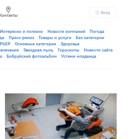
Вход
Контакты
Интересно и полезно
Новости компаний
Погода
ди
Пресс-релиз
Товары и услуги
Без категории
УРЬЕР
Основные категории
Здоровье
звлечения
Звездная пыль
Гороскопы
Новости сайта
ю
Бобруйский фотоальбом
Устами младенца