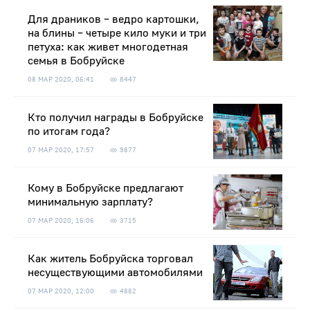
Для драников – ведро картошки,
на блины – четыре кило муки и три
петуха: как живет многодетная
семья в Бобруйске
08 МАР 2020, 06:41
8447
Кто получил награды в Бобруйске
по итогам года?
07 МАР 2020, 17:57
9877
Кому в Бобруйске предлагают
минимальную зарплату?
07 МАР 2020, 16:06
3715
Как житель Бобруйска торговал
несуществующими автомобилями
07 МАР 2020, 12:00
4882