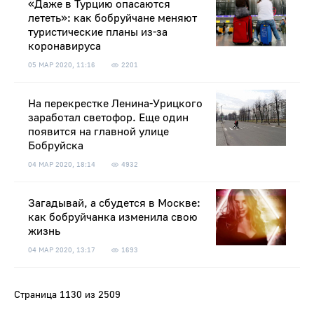
«Даже в Турцию опасаются
лететь»: как бобруйчане меняют
туристические планы из-за
коронавируса
05 МАР 2020, 11:16
2201
На перекрестке Ленина-Урицкого
заработал светофор. Еще один
появится на главной улице
Бобруйска
04 МАР 2020, 18:14
4932
Загадывай, а сбудется в Москве:
как бобруйчанка изменила свою
жизнь
04 МАР 2020, 13:17
1693
Страница 1130 из 2509