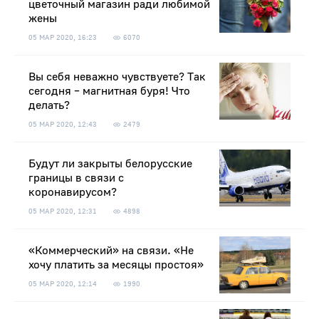
цветочный магазин ради любимой
жены
05 МАР 2020, 16:23
6070
Вы себя неважно чувствуете? Так
сегодня – магнитная буря! Что
делать?
05 МАР 2020, 12:43
2479
Будут ли закрыты белорусские
границы в связи с
коронавирусом?
05 МАР 2020, 12:31
4898
«Коммерческий» на связи. «Не
хочу платить за месяцы простоя»
05 МАР 2020, 12:14
1990