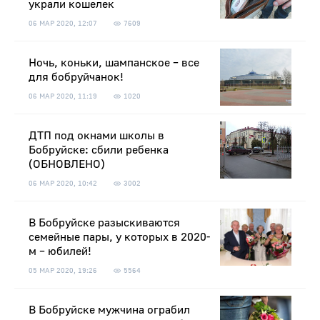
украли кошелек
06 МАР 2020, 12:07
7609
Ночь, коньки, шампанское – все
для бобруйчанок!
06 МАР 2020, 11:19
1020
ДТП под окнами школы в
Бобруйске: сбили ребенка
(ОБНОВЛЕНО)
06 МАР 2020, 10:42
3002
В Бобруйске разыскиваются
семейные пары, у которых в 2020-
м – юбилей!
05 МАР 2020, 19:26
5564
В Бобруйске мужчина ограбил