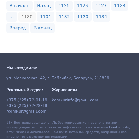
В начало
Назад
1125
1126
1127
1128
...
1130
1131
1132
1133
1134
Вперед
В конец
Мы находимся:
ул. Московская, 42, г. Бобруйск, Беларусь, 213826
Рекламный отдел:
Журналисты:
+375 (225) 72-01-16
komkurinfo@gmail.com
+375 (225) 77-79-88
rkomkur@gmail.com
18+ Все права защищены. Любое копирование, перепечатка или
последующее распространение информации и материалов
komkur.info
,
в том числе с использованием компьютерных средств, запрещено без
письменного разрешения редакции.