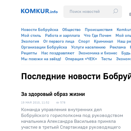
Новости Бобруйска
Общество
Происшествия
Komkur
Мой стиль
Работа и зарплата
Что Где Почем
Мой оп
Экология
От первого лица
Спорт
Криминал
Наш р
Организации Бобруйска
Услуги населению
Реклама
Рецепты
Нас поздравляют
Экономика и бизнес
Будь
Мы похожи на звёзд!
Операция «ЧЕК»
Тесты
Эконом
Последние новости Бобруй
За здоровый образ жизни
19 МАЯ 2010, 11:52
578
Команда управления внутренних дел
Бобруйского горисполкома под руководством
начальника Александра Васильева приняла
участие в третьей Спартакиаде руководящего