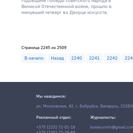
годовщине Победы советского народа в
Великой Отечественной войне, прошло в
минувший четверг во Дворце искусств.
Страница 2245 из 2509
В начало
Назад
2240
2241
2242
224
Мы находимся:
ул. Московская, 42, г. Бобруйск, Беларусь, 21382
Рекламный отдел:
Журналисты:
+375 (225) 72-01-16
komkurinfo@gmail.co
+375 (225) 77-79-88