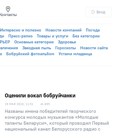
Вход
Контакты
Интересно и полезно
Новости компаний
Погода
ди
Пресс-релиз
Товары и услуги
Без категории
УРЬЕР
Основные категории
Здоровье
звлечения
Звездная пыль
Гороскопы
Новости сайта
ю
Бобруйский фотоальбом
Устами младенца
Оценили вокал бобруйчанки
19 МАЯ 2010, 11:51
895
Названы имена победителей творческого
конкурса молодых музыкантов «Молодые
таланты Беларуси», который проводил Первый
национальный канал Белорусского радио с