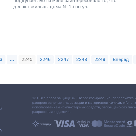
подкупает. Вот и меня заинтересовало то, что
делают жильцы дома № 15 по ул.
3
...
2245
2246
2247
2248
2249
Вперед
18+ Все права защищены. Любое копирование, перепечатка
распространение информации и материалов
komkur.info
, в 
использованием компьютерных средств, запрещено без пис
6
разрешения редакции.
m