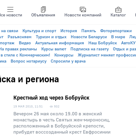
Все новости
Объявления
Новости компаний
Каталог
 на связи
Культура и спорт
История
Память
Фоторепортажи
ыт
Разъясняем
Туризм и отдых
Новости Беларуси
В мире
Лю
епортаж
Видео
Актуальная информация
Наш Бобруйск
АвтоК
На правах рекламы
Курсы валют
Подписка на газету
Отдых и ра
 в стиле с Коммерческим!
Конкурсы
Журналист меняет професси
ика
Вопрос нотариусу
Спросили у врача
ска и региона
Крестный ход через Бобруйск
19 МАЯ 2010, 11:51
932
Вечером 26 мая около 19.00 в женский
монастырь в честь Святых жен-мироносиц,
расположенный в Бобруйской крепости,
прибудет воссозданный крест Евфросинии