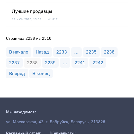
Лучшие продавцы
16 ИЮН 2010, 13:59
812
Страница 2238 из 2510
В начало
Назад
2233
...
2235
2236
2237
2238
2239
...
2241
2242
Вперед
В конец
Мы находимся:
ул. Московская, 42, г. Бобруйск, Беларусь, 213826
Рекламный отдел:
Журналисты: