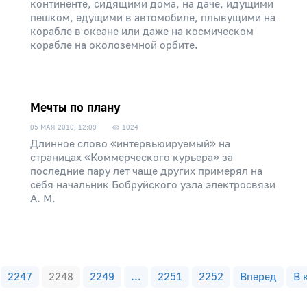
континенте, сидящими дома, на даче, идущими
пешком, едущими в автомобиле, плывущими на
корабле в океане или даже на космическом
корабле на околоземной орбите.
Мечты по плану
05 МАЯ 2010, 12:09
1024
Длинное слово «интервьюируемый» на
страницах «Коммерческого курьера» за
последние пару лет чаще других примерял на
себя начальник Бобруйского узла электросвязи
А. М.
2247
2248
2249
...
2251
2252
Вперед
В 