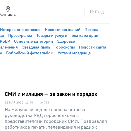
Вход
Контакты
Интересно и полезно
Новости компаний
Погода
ди
Пресс-релиз
Товары и услуги
Без категории
УРЬЕР
Основные категории
Здоровье
звлечения
Звездная пыль
Гороскопы
Новости сайта
ю
Бобруйский фотоальбом
Устами младенца
СМИ и милиция — за закон и порядок
12 МАЯ 2010, 11:40
728
На минувшей неделе прошла встреча
руководства УВД горисполкома с
представителями городских СМИ. Поздравляя
работников печати, телевидения и радио с