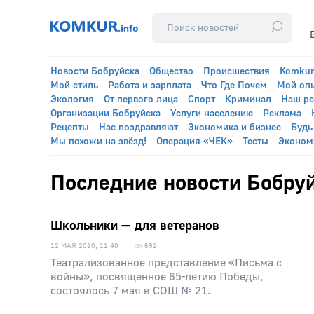
Новости Бобруйска
Общество
Происшествия
Komkur
Мой стиль
Работа и зарплата
Что Где Почем
Мой оп
Экология
От первого лица
Спорт
Криминал
Наш р
Организации Бобруйска
Услуги населению
Реклама
Рецепты
Нас поздравляют
Экономика и бизнес
Будь
Мы похожи на звёзд!
Операция «ЧЕК»
Тесты
Эконом
Последние новости Бобруй
Школьники — для ветеранов
12 МАЯ 2010, 11:40
692
Театрализованное представление «Письма с
войны», посвященное 65-летию Победы,
состоялось 7 мая в СОШ № 21.