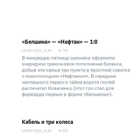
«Белшина» — «Нафтан» — 1:0
12 МАЯ 2010, 11:39
741
В минувшую пятницу шинники оформили
очередное трехочковое пополнение баланса,
добыв эти самые три пункта в яростной схватке
с новополоцким «Нафтаном». В середине
неспешного первого тайма ворота гостей
распечатал Коваленко (этот гол стал для
форварда первым в форме «Белшины»).
Кабель и три колеса
12 МАЯ 2010, 11:36
373