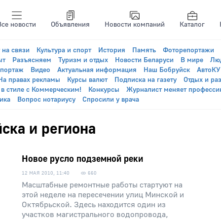
Все новости
Объявления
Новости компаний
Каталог
 на связи
Культура и спорт
История
Память
Фоторепортажи
ыт
Разъясняем
Туризм и отдых
Новости Беларуси
В мире
Лю
епортаж
Видео
Актуальная информация
Наш Бобруйск
АвтоК
На правах рекламы
Курсы валют
Подписка на газету
Отдых и ра
 в стиле с Коммерческим!
Конкурсы
Журналист меняет професси
ика
Вопрос нотариусу
Спросили у врача
ска и региона
Новое русло подземной реки
12 МАЯ 2010, 11:40
660
Масштабные ремонтные работы стартуют на
этой неделе на пересечении улиц Минской и
Октябрьской. Здесь находится один из
участков магистрального водопровода,