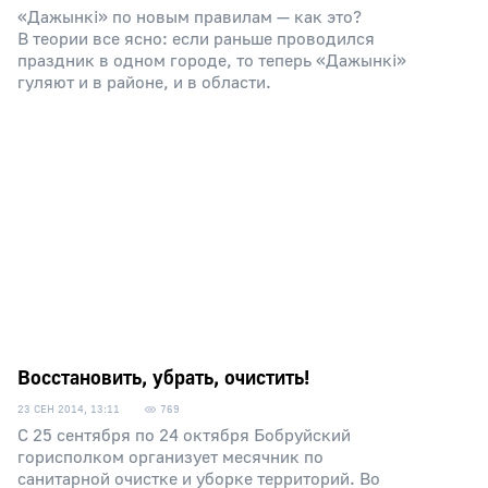
«Дажынкi» по новым правилам — как это?
В теории все ясно: если раньше проводился
праздник в одном городе, то теперь «Дажынкi»
гуляют и в районе, и в области.
Восстановить, убрать, очистить!
23 СЕН 2014, 13:11
769
С 25 сентября по 24 октября Бобруйский
горисполком организует месячник по
санитарной очистке и уборке территорий. Во