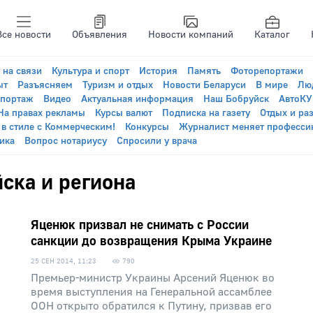
Все новости
Объявления
Новости компаний
Каталог
 на связи
Культура и спорт
История
Память
Фоторепортажи
ыт
Разъясняем
Туризм и отдых
Новости Беларуси
В мире
Лю
епортаж
Видео
Актуальная информация
Наш Бобруйск
АвтоК
На правах рекламы
Курсы валют
Подписка на газету
Отдых и ра
 в стиле с Коммерческим!
Конкурсы
Журналист меняет професси
ика
Вопрос нотариусу
Спросили у врача
ска и региона
Яценюк призвал не снимать с России
санкции до возвращения Крыма Украине
25 СЕН 2014, 11:23
790
Премьер-министр Украины Арсений Яценюк во
время выступления на Генеральной ассамблее
ООН открыто обратился к Путину, призвав его