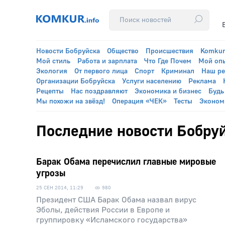
Новости Бобруйска
Общество
Происшествия
Komkur
Мой стиль
Работа и зарплата
Что Где Почем
Мой оп
Экология
От первого лица
Спорт
Криминал
Наш р
Организации Бобруйска
Услуги населению
Реклама
Рецепты
Нас поздравляют
Экономика и бизнес
Будь
Мы похожи на звёзд!
Операция «ЧЕК»
Тесты
Эконом
Последние новости Бобруй
Барак Обама перечислил главные мировые
угрозы
25 СЕН 2014, 11:29
980
Президент США Барак Обама назвал вирус
Эболы, действия России в Европе и
группировку «Исламского государства»