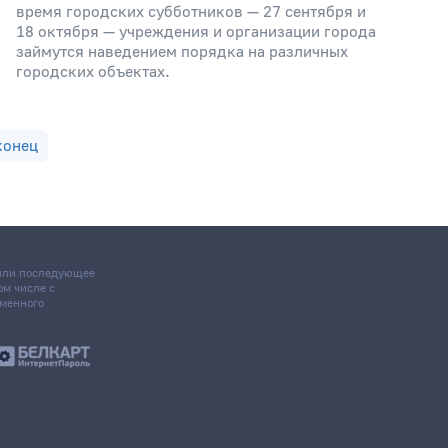
время городских субботников — 27 сентября и
18 октября — учреждения и организации города
займутся наведением порядка на различных
городских объектах.
конец
 или последующее
том числе с
ьменного