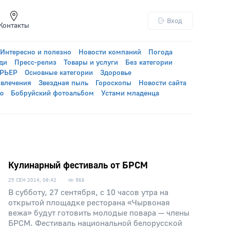
Вход
Контакты
Интересно и полезно
Новости компаний
Погода
ди
Пресс-релиз
Товары и услуги
Без категории
УРЬЕР
Основные категории
Здоровье
звлечения
Звездная пыль
Гороскопы
Новости сайта
ю
Бобруйский фотоальбом
Устами младенца
Кулинарный фестиваль от БРСМ
25 СЕН 2014, 08:42
966
В субботу, 27 сентября, с 10 часов утра на
открытой площадке ресторана «Чырвоная
вежа» будут готовить молодые повара — члены
БРСМ. Фестиваль национальной белорусской