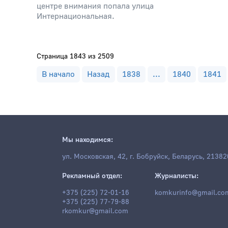
центре внимания попала улица
Интернациональная.
Страница 1843 из 2509
В начало
Назад
1838
...
1840
1841
Мы находимся:
ул. Московская, 42, г. Бобруйск, Беларусь, 21382
Рекламный отдел:
Журналисты:
+375 (225) 72-01-16
komkurinfo@gmail.co
+375 (225) 77-79-88
rkomkur@gmail.com