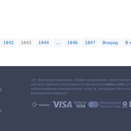
1842
1843
1844
...
1846
1847
Вперед
В 
18+ Все права защищены. Любое копирование, перепечатка
распространение информации и материалов
komkur.info
, в 
использованием компьютерных средств, запрещено без пис
6
разрешения редакции.
m