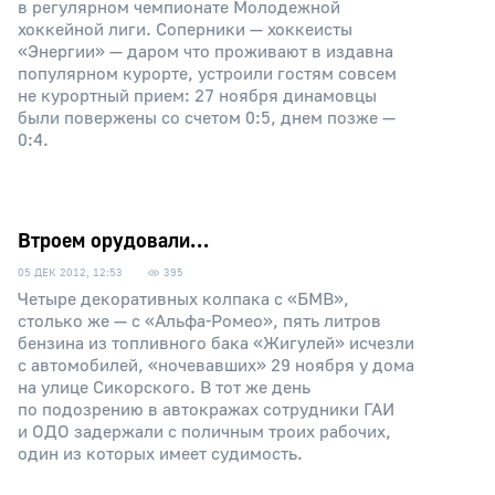
в регулярном чемпионате Молодежной
хоккейной лиги. Соперники — хоккеисты
«Энергии» — даром что проживают в издавна
популярном курорте, устроили гостям совсем
не курортный прием: 27 ноября динамовцы
были повержены со счетом 0:5, днем позже —
0:4.
Втроем орудовали…
05 ДЕК 2012, 12:53
395
Четыре декоративных колпака с «БМВ»,
столько же — с «Альфа-Ромео», пять литров
бензина из топливного бака «Жигулей» исчезли
с автомобилей, «ночевавших» 29 ноября у дома
на улице Сикорского. В тот же день
по подозрению в автокражах сотрудники ГАИ
и ОДО задержали с поличным троих рабочих,
один из которых имеет судимость.