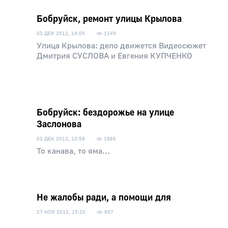
Бобруйск, ремонт улицы Крылова
03 ДЕК 2012, 14:05
1149
Улица Крылова: дело движется Видеосюжет
Дмитрия СУСЛОВА и Евгения КУПЧЕНКО
Бобруйск: бездорожье на улице
Заслонова
03 ДЕК 2012, 13:58
1066
То канава, то яма…
Не жалобы ради, а помощи для
27 НОЯ 2012, 15:20
897