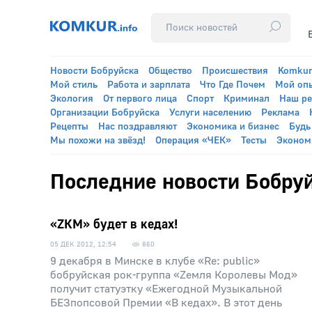
Новости Бобруйска
Общество
Происшествия
Komkur
Мой стиль
Работа и зарплата
Что Где Почем
Мой оп
Экология
От первого лица
Спорт
Криминал
Наш р
Организации Бобруйска
Услуги населению
Реклама
Рецепты
Нас поздравляют
Экономика и бизнес
Будь
Мы похожи на звёзд!
Операция «ЧЕК»
Тесты
Эконом
Последние новости Бобруй
«ZКМ» будет в кедах!
05 ДЕК 2012, 12:54
860
9 декабря в Минске в клубе «Re: public»
бобруйская рок-группа «Zемля Королевы Мод»
получит статуэтку «Ежегодной Музыкальной
БЕЗпопсовой Премии «В кедах». В этот день