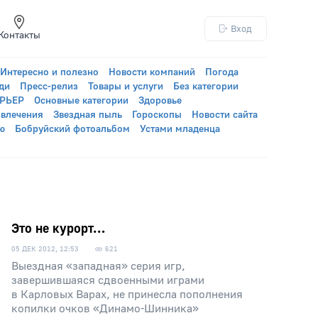
Вход
Контакты
Интересно и полезно
Новости компаний
Погода
ди
Пресс-релиз
Товары и услуги
Без категории
УРЬЕР
Основные категории
Здоровье
звлечения
Звездная пыль
Гороскопы
Новости сайта
ю
Бобруйский фотоальбом
Устами младенца
Это не курорт…
05 ДЕК 2012, 12:53
621
Выездная «западная» серия игр,
завершившаяся сдвоенными играми
в Карловых Варах, не принесла пополнения
копилки очков «Динамо-Шинника»