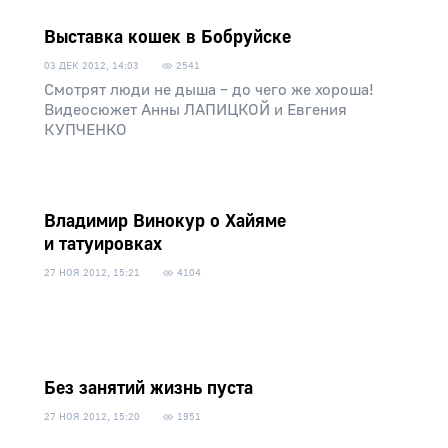
Выставка кошек в Бобруйске
03 ДЕК 2012, 14:03
2541
Смотрят люди не дыша – до чего же хороша!
Видеосюжет Анны ЛАПИЦКОЙ и Евгения
КУПЧЕНКО
Владимир Винокур о Хайяме
и татуировках
27 НОЯ 2012, 15:21
4104
Без занятий жизнь пуста
27 НОЯ 2012, 15:20
1951