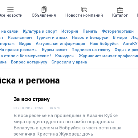
Все новости
Объявления
Новости компаний
Каталог
 на связи
Культура и спорт
История
Память
Фоторепортажи
ыт
Разъясняем
Туризм и отдых
Новости Беларуси
В мире
Лю
епортаж
Видео
Актуальная информация
Наш Бобруйск
АвтоК
На правах рекламы
Курсы валют
Подписка на газету
Отдых и ра
 в стиле с Коммерческим!
Конкурсы
Журналист меняет професси
ика
Вопрос нотариусу
Спросили у врача
ска и региона
За всю страну
05 ДЕК 2012, 12:54
574
В воскресенье на прошедшем в Казани Кубке
мира среди студентов по самбо порадовала
Беларусь в целом и Бобруйск в частности наша
землячка Кристина Жуковец: дочь