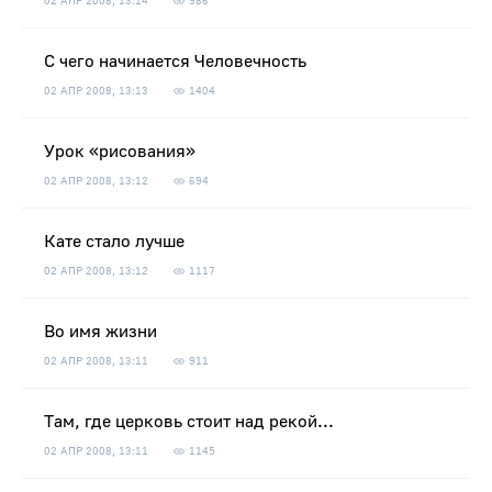
02 АПР 2008, 13:14
986
С чего начинается Человечность
02 АПР 2008, 13:13
1404
Урок «рисования»
02 АПР 2008, 13:12
694
Кате стало лучше
02 АПР 2008, 13:12
1117
Во имя жизни
02 АПР 2008, 13:11
911
Там, где церковь стоит над рекой...
02 АПР 2008, 13:11
1145