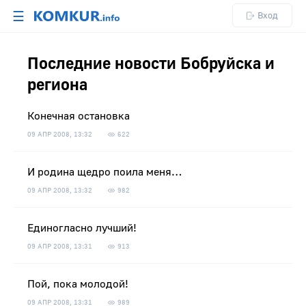
☰
Вход
Последние новости Бобруйска и
региона
Конечная остановка
09 АПР 2008, 13:32
622
И родина щедро поила меня…
09 АПР 2008, 13:32
982
Единогласно лучший!
09 АПР 2008, 13:31
913
Пой, пока молодой!
09 АПР 2008, 13:31
989