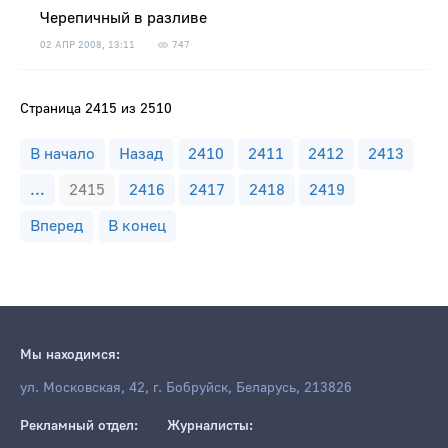
Черепичный в разливе
02 АПР 2008, 13:11
747
Страница 2415 из 2510
В начало
Назад
2410
2411
2412
2413
...
2415
2416
2417
2418
2419
Вперед
В конец
Мы находимся:
ул. Московская, 42, г. Бобруйск, Беларусь, 213826
Рекламный отдел:
Журналисты: