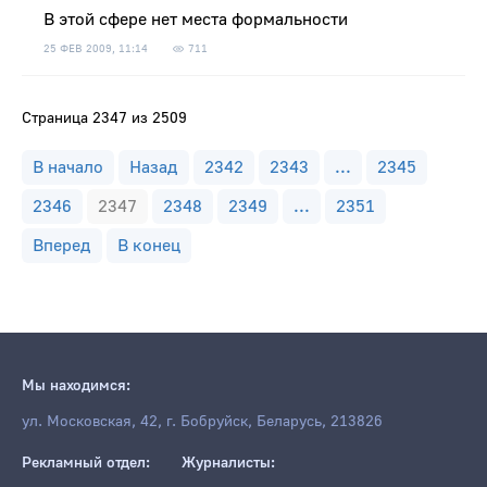
В этой сфере нет места формальности
25 ФЕВ 2009, 11:14
711
Страница 2347 из 2509
В начало
Назад
2342
2343
...
2345
2346
2347
2348
2349
...
2351
Вперед
В конец
Мы находимся:
ул. Московская, 42, г. Бобруйск, Беларусь, 213826
Рекламный отдел:
Журналисты: