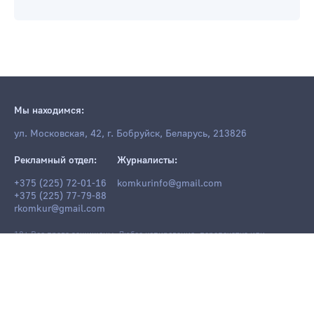
Мы находимся:
ул. Московская, 42, г. Бобруйск, Беларусь, 213826
Рекламный отдел:
Журналисты:
+375 (225) 72-01-16
komkurinfo@gmail.com
+375 (225) 77-79-88
rkomkur@gmail.com
18+ Все права защищены. Любое копирование, перепечатка или
последующее распространение информации и материалов
komkur.info
,
в том числе с использованием компьютерных средств, запрещено без
письменного разрешения редакции.