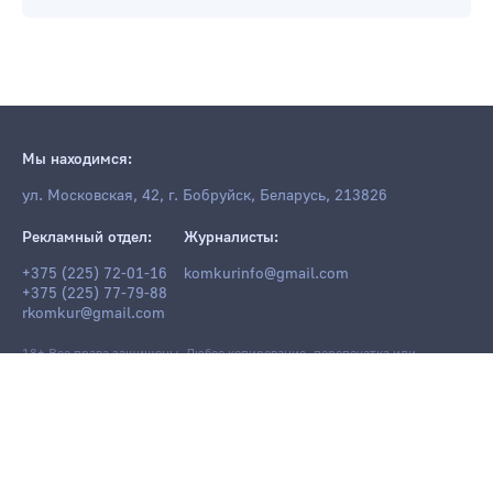
Мы находимся:
ул. Московская, 42, г. Бобруйск, Беларусь, 213826
Рекламный отдел:
Журналисты:
+375 (225) 72-01-16
komkurinfo@gmail.com
+375 (225) 77-79-88
rkomkur@gmail.com
18+ Все права защищены. Любое копирование, перепечатка или
последующее распространение информации и материалов
komkur.info
,
в том числе с использованием компьютерных средств, запрещено без
письменного разрешения редакции.