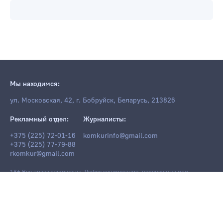
Мы находимся:
ул. Московская, 42, г. Бобруйск, Беларусь, 213826
Рекламный отдел:
Журналисты:
+375 (225) 72-01-16
komkurinfo@gmail.com
+375 (225) 77-79-88
rkomkur@gmail.com
18+ Все права защищены. Любое копирование, перепечатка или
последующее распространение информации и материалов
komkur.info
,
в том числе с использованием компьютерных средств, запрещено без
письменного разрешения редакции.