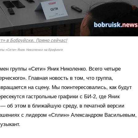
т» в Бобруйске. Прямо сейчас!
ппы «Сети» Яник Николенко на брифинге
ен группы «Сети» Яник Николенко. Всего четыре
рческого». Главная новость в том, что группа,
вращается на сцену. Мы поинтересовались, как будут
ресекутся гастрольные графики с БИ-2, где Яник
 — об этом в ближайшую среду, в печатной версии
тношениях с лидером «Сплин» Александром Васильевым,
узыкант.