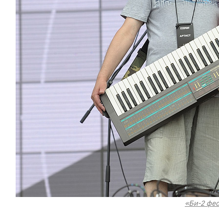
«Би-2 фес