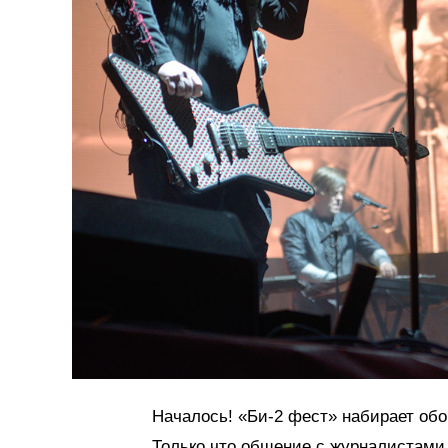
Началось! «Би-2 фест» набирает обор
Только что общение с журналистами