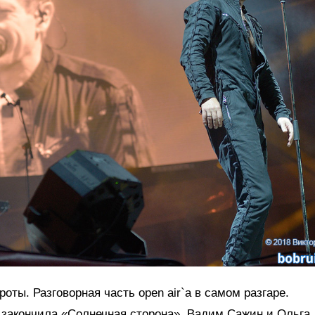
оты. Разговорная часть open air`а в самом разгаре.
 закончила «Солнечная сторона». Вадим Сажин и Ольга