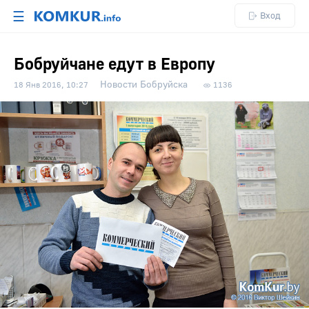
☰
Вход
Бобруйчане едут в Европу
Новости Бобруйска
18 Янв 2016, 10:27
1136