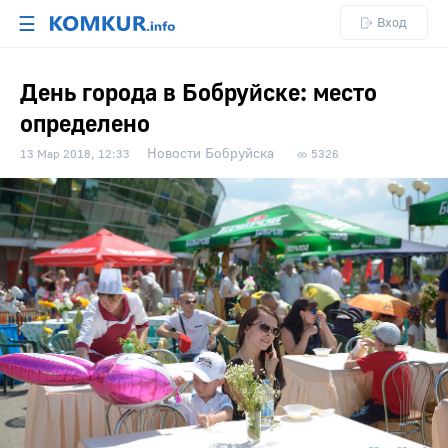
☰
Вход
День города в Бобруйске: место
определено
Новости Бобруйска
13 Мар 2018, 12:33
5326