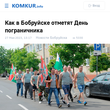
☰
Вход
Как в Бобруйске отметят День
пограничника
Новости Бобруйска
27 Мая 2023, 13:17
5330