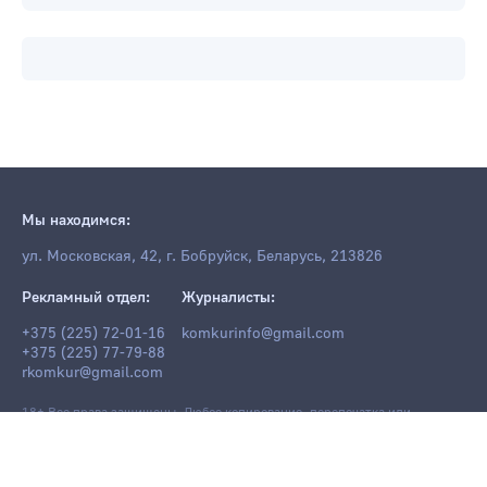
Мы находимся:
ул. Московская, 42, г. Бобруйск, Беларусь, 213826
Рекламный отдел:
Журналисты:
+375 (225) 72-01-16
komkurinfo@gmail.com
+375 (225) 77-79-88
rkomkur@gmail.com
18+ Все права защищены. Любое копирование, перепечатка или
последующее распространение информации и материалов
komkur.info
,
в том числе с использованием компьютерных средств, запрещено без
письменного разрешения редакции.