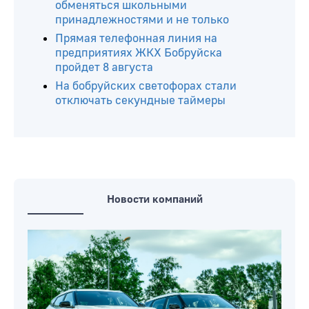
Где в Бобруйске не будет света с 10 по
13 августа
В свободном полете. В главном парке
Бобруйска скоро заработает новый
аттракцион
В Бобруйске можно будет бесплатно
обменяться школьными
принадлежностями и не только
Прямая телефонная линия на
предприятиях ЖКХ Бобруйска
пройдет 8 августа
На бобруйских светофорах стали
отключать секундные таймеры
Новости компаний