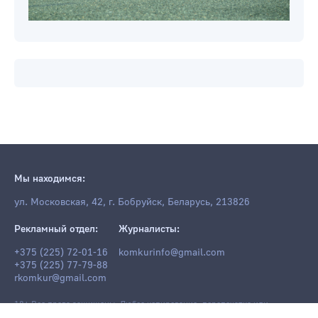
Мы находимся:
ул. Московская, 42, г. Бобруйск, Беларусь, 213826
Рекламный отдел:
Журналисты:
+375 (225) 72-01-16
komkurinfo@gmail.com
+375 (225) 77-79-88
rkomkur@gmail.com
18+ Все права защищены. Любое копирование, перепечатка или
последующее распространение информации и материалов
komkur.info
,