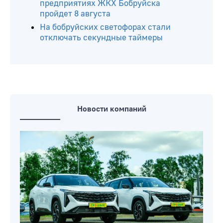
Бобруйска скоро заработает новый
аттракцион
В Бобруйске можно будет бесплатно
обменяться школьными
принадлежностями и не только
Прямая телефонная линия на
предприятиях ЖКХ Бобруйска
пройдет 8 августа
На бобруйских светофорах стали
отключать секундные таймеры
Новости компаний