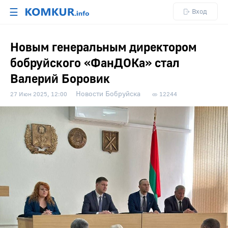
☰
Вход
Новым генеральным директором
бобруйского «ФанДОКа» стал
Валерий Боровик
Новости Бобруйска
27 Июн 2025, 12:00
12244