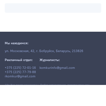
Мы находимся:
ул. Московская, 42, г. Бобруйск, Беларусь, 213826
Рекламный отдел:
Журналисты:
+375 (225) 72-01-16
komkurinfo@gmail.com
+375 (225) 77-79-88
rkomkur@gmail.com
18+ Все права защищены. Любое копирование, перепечатка или
последующее распространение информации и материалов
komkur.info
,
в том числе с использованием компьютерных средств, запрещено без
письменного разрешения редакции.