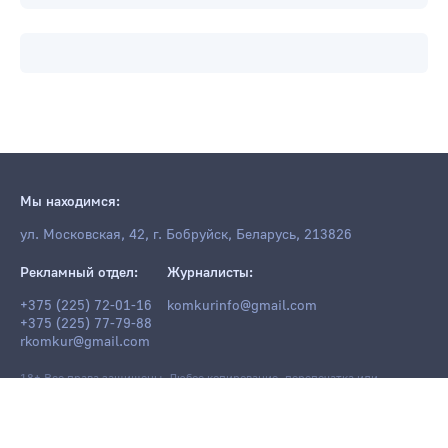
Мы находимся:
ул. Московская, 42, г. Бобруйск, Беларусь, 213826
Рекламный отдел:
Журналисты:
+375 (225) 72-01-16
komkurinfo@gmail.com
+375 (225) 77-79-88
rkomkur@gmail.com
18+ Все права защищены. Любое копирование, перепечатка или
последующее распространение информации и материалов
komkur.info
,
в том числе с использованием компьютерных средств, запрещено без
письменного разрешения редакции.