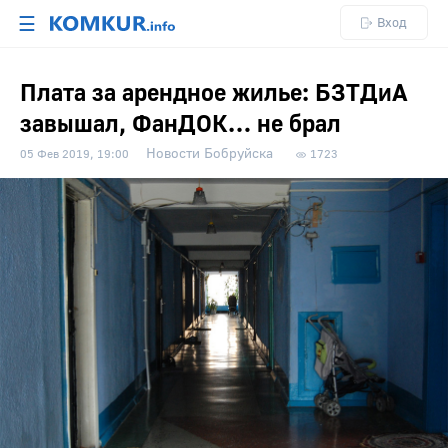
☰
Вход
Плата за арендное жилье: БЗТДиА
завышал, ФанДОК… не брал
Новости Бобруйска
05 Фев 2019, 19:00
1723