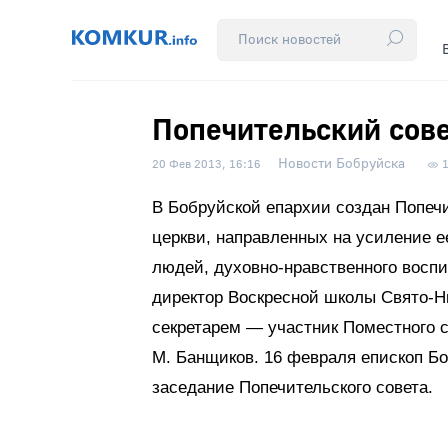
Попечительский сов
Новости Бобруйска
20 Фев 2013, 16:16
В Бобруйской епархии создан Попеч
церкви, направленных на усиление е
людей, духовно-нравственного восп
директор Воскресной школы Свято-Ни
секретарем — участник Поместного с
М. Банщиков. 16 февраля епископ Б
заседание Попечительского совета.