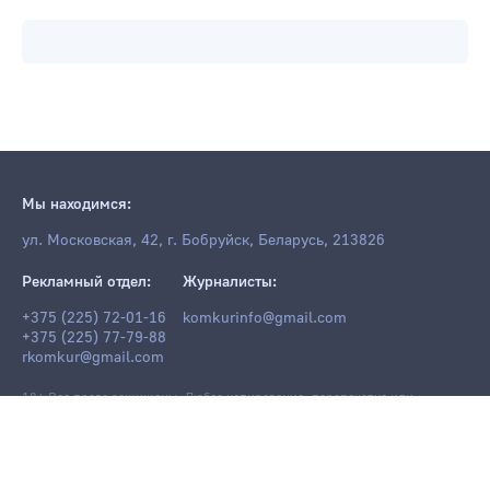
Мы находимся:
ул. Московская, 42, г. Бобруйск, Беларусь, 213826
Рекламный отдел:
Журналисты:
+375 (225) 72-01-16
komkurinfo@gmail.com
+375 (225) 77-79-88
rkomkur@gmail.com
18+ Все права защищены. Любое копирование, перепечатка или
последующее распространение информации и материалов
komkur.info
,
в том числе с использованием компьютерных средств, запрещено без
письменного разрешения редакции.