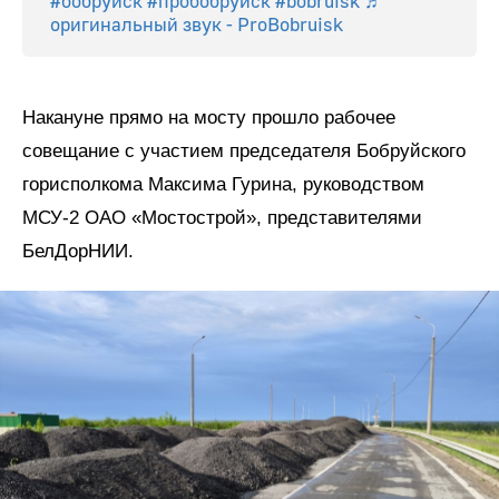
#бобруйск
#пробобруйск
#bobruisk
♬
оригинальный звук - ProBobruisk
Накануне прямо на мосту прошло рабочее
совещание с участием председателя Бобруйского
горисполкома Максима Гурина, руководством
МСУ-2 ОАО «Мостострой», представителями
БелДорНИИ.