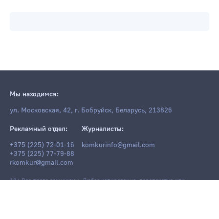
Мы находимся:
ул. Московская, 42, г. Бобруйск, Беларусь, 213826
Рекламный отдел:
Журналисты:
+375 (225) 72-01-16
komkurinfo@gmail.com
+375 (225) 77-79-88
rkomkur@gmail.com
18+ Все права защищены. Любое копирование, перепечатка или
последующее распространение информации и материалов
komkur.info
,
в том числе с использованием компьютерных средств, запрещено без
письменного разрешения редакции.