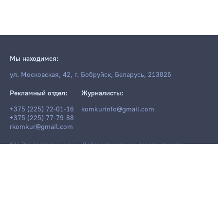
Мы находимся:
ул. Московская, 42, г. Бобруйск, Беларусь, 213826
Рекламный отдел:
Журналисты:
+375 (225) 72-01-16
komkurinfo@gmail.com
+375 (225) 77-79-88
rkomkur@gmail.com
18+ Все права защищены. Любое копирование, перепечатка или
последующее распространение информации и материалов
komkur.info
,
в том числе с использованием компьютерных средств, запрещено без
письменного разрешения редакции.