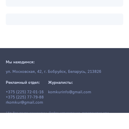
Мы находимся:
ул. Московская, 42, г. Бобруйск, Беларусь, 213826
Рекламный отдел:
Журналисты:
+375 (225) 72-01-16
komkurinfo@gmail.com
+375 (225) 77-79-88
rkomkur@gmail.com
18+ Все права защищены. Любое копирование, перепечатка или
последующее распространение информации и материалов
komkur.info
,
в том числе с использованием компьютерных средств, запрещено без
письменного разрешения редакции.