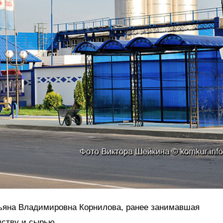
ьяна Владимировна Корнилова, ранее занимавшая
дству и сырью.