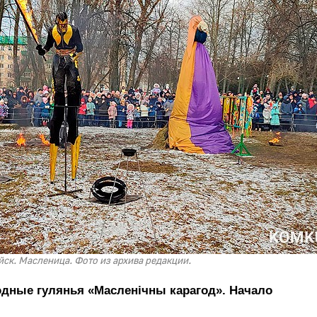
йск. Масленица. Фото из архива редакции.
одные гулянья «Масленiчны карагод». Начало