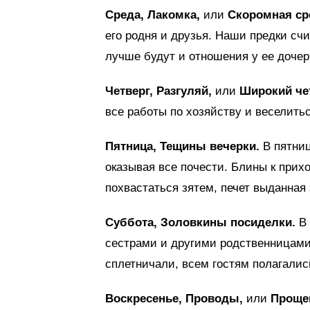
Среда, Лакомка,
или
Скоромная ср
его родня и друзья. Наши предки счи
лучше будут и отношения у ее дочер
Четверг, Разгуляй,
или
Широкий чет
все работы по хозяйству и веселитьс
Пятница, Тещины вечерки.
В пятниц
оказывая все почести. Блины к прихо
похвастаться зятем, печет выданная 
Суббота, Золовкины посиделки.
В 
сестрами и другими родственницами 
сплетничали, всем гостям полагалис
Воскресенье, Проводы,
или
Прощен