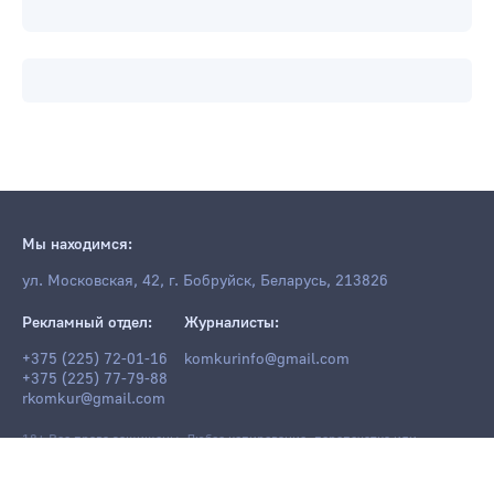
Мы находимся:
ул. Московская, 42, г. Бобруйск, Беларусь, 213826
Рекламный отдел:
Журналисты:
+375 (225) 72-01-16
komkurinfo@gmail.com
+375 (225) 77-79-88
rkomkur@gmail.com
18+ Все права защищены. Любое копирование, перепечатка или
последующее распространение информации и материалов
komkur.info
,
в том числе с использованием компьютерных средств, запрещено без
письменного разрешения редакции.