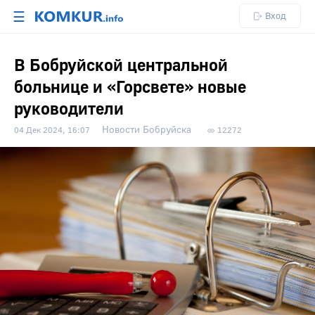
☰
Вход
В Бобруйской центральной
больнице и «Горсвете» новые
руководители
Новости Бобруйска
04 Дек 2024, 16:07
12272