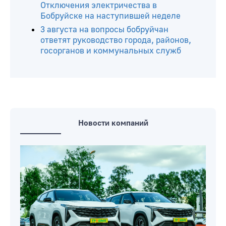
в Бобруйске. Присоединиться может
каждый
Казарма, так и не ставшая жилым
домом, в бобруйских Киселевичах
подешевела в пять раз
Светофор, Титовка и любимое кафе.
Отключения электричества в
Бобруйске на наступившей неделе
3 августа на вопросы бобруйчан
ответят руководство города, районов,
госорганов и коммунальных служб
Новости компаний