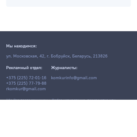
Мы находимся:
ул. Московская, 42, г. Бобруйск, Беларусь, 213826
Рекламный отдел:
Журналисты:
+375 (225) 72-01-16
komkurinfo@gmail.com
+375 (225) 77-79-88
rkomkur@gmail.com
18+ Все права защищены. Любое копирование, перепечатка или
последующее распространение информации и материалов
komkur.info
,
в том числе с использованием компьютерных средств, запрещено без
письменного разрешения редакции.