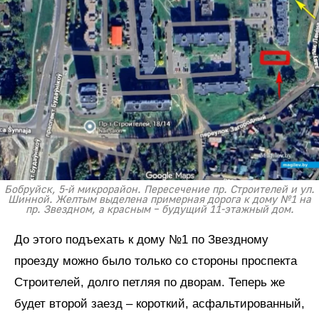
Бобруйск, 5-й микрорайон. Пересечение пр. Строителей и ул.
Шинной. Желтым выделена примерная дорога к дому №1 на
пр. Звездном, а красным – будущий 11-этажный дом.
До этого подъехать к дому №1 по Звездному
проезду можно было только со стороны проспекта
Строителей, долго петляя по дворам. Теперь же
будет второй заезд – короткий, асфальтированный,