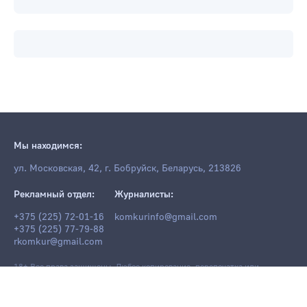
Мы находимся:
ул. Московская, 42, г. Бобруйск, Беларусь, 213826
Рекламный отдел:
Журналисты:
+375 (225) 72-01-16
komkurinfo@gmail.com
+375 (225) 77-79-88
rkomkur@gmail.com
18+ Все права защищены. Любое копирование, перепечатка или
последующее распространение информации и материалов
komkur.info
,
в том числе с использованием компьютерных средств, запрещено без
письменного разрешения редакции.